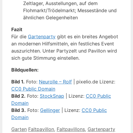
Zeltlager, Ausstellungen, auf dem
Flohmarkt/Trödelmarkt; Messestände und
ähnlichen Gelegenheiten
Fazit
Für die
Gartenparty
gibt es ein breites Angebot
an modernen Hilfsmitteln, ein festliches Event
auszurichten. Unter Partyzelt und Pavillon wird
sich gute Stimmung einstellen.
Bildquellen:
Bild 1.
Foto:
Neurolle – Rolf
| pixelio.de Lizenz:
CC0 Public Domain
Bild 2.
Foto:
StockSnap
| Lizenz:
CC0 Public
Domain
Bild 3.
Foto:
Gellinger
| Lizenz:
CC0 Public
Domain
Kategorien
Schlagwörter
Garten
Faltpavillon
,
Faltpavillons
,
Gartenparty