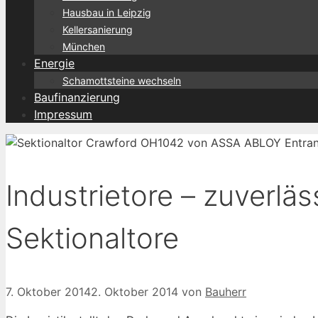
Hausbau in Leipzig
Kellersanierung
München
Energie
Schamottsteine wechseln
Baufinanzierung
Impressum
Industrietore – zuverläs
Sektionaltore
7. Oktober 2014
2. Oktober 2014
von
Bauherr