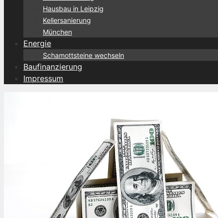
Hausbau in Leipzig
Kellersanierung
München
Energie
Schamottsteine wechseln
Baufinanzierung
Impressum