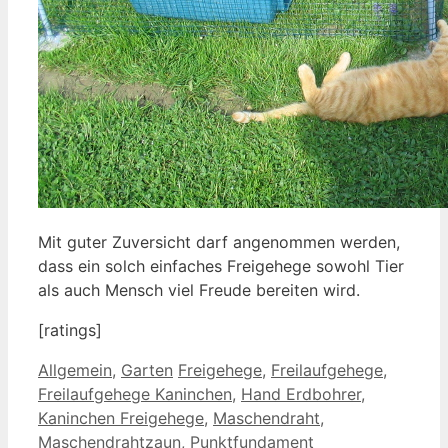
Mit guter Zuversicht darf angenommen werden,
dass ein solch einfaches Freigehege sowohl Tier
als auch Mensch viel Freude bereiten wird.
[ratings]
Kategorien
Schlagwörter
Allgemein
,
Garten
Freigehege
,
Freilaufgehege
,
Freilaufgehege Kaninchen
,
Hand Erdbohrer
,
Kaninchen Freigehege
,
Maschendraht
,
Maschendrahtzaun
,
Punktfundament