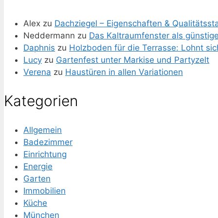
Alex
zu
Dachziegel – Eigenschaften & Qualitätss
Neddermann
zu
Das Kaltraumfenster als günstig
Daphnis
zu
Holzboden für die Terrasse: Lohnt si
Lucy
zu
Gartenfest unter Markise und Partyzelt
Verena
zu
Haustüren in allen Variationen
Kategorien
Allgemein
Badezimmer
Einrichtung
Energie
Garten
Immobilien
Küche
München