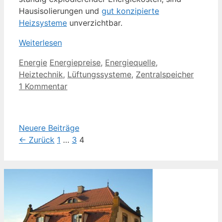
Hausisolierungen und
gut konzipierte
Heizsysteme
unverzichtbar.
Weiterlesen
Kategorien
Schlagwörter
Energie
Energiepreise
,
Energiequelle
,
Heiztechnik
,
Lüftungssysteme
,
Zentralspeicher
1 Kommentar
Neuere Beiträge
Seite
Seite
Seite
←
Zurück
1
…
3
4